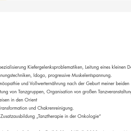
pezialisierung Kiefergelenksproblematiken,
Leitung eines kleinen D
annungstechniken,
Idogo, progressive Muskelentspannung.
omöopathie und Vollwerternährung
nach der Geburt meiner beiden 
itung von Tanzgruppen, Organisation von großen Tanzveranstaltu
eisen in den Orient
 Transformation und
Chakrenreinigung.
t
Zusatzausbildung „Tanztherapie in der Onkologie“