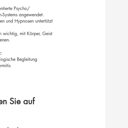
entierte Psycho/
en-Systems angewendet.
nen und Hypnosen untertützt
wichtig, mit Körper, Geist
benen.
:
logische Begleitung
rmitis
en Sie auf