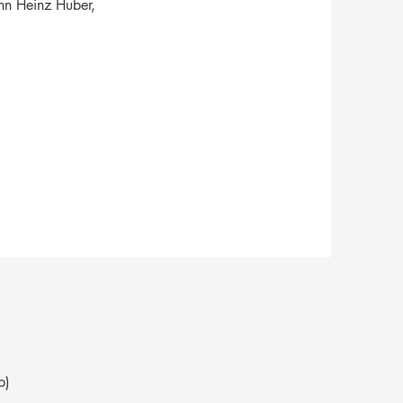
nn Heinz Huber,
p)