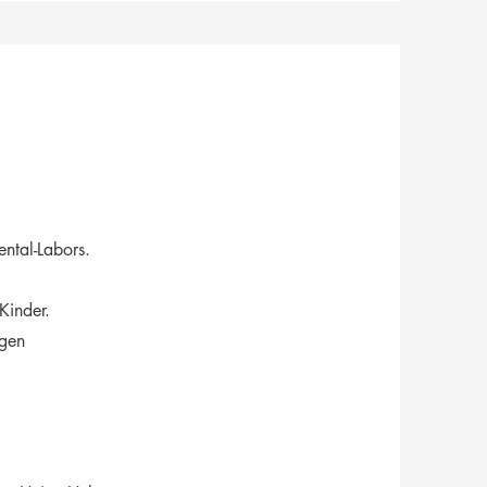
ental-Labors.
Kinder.
ngen