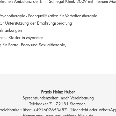
utischen Ambulanz der Emil Schlegel Klinik 2009 mit meinem Ma
 Psychotherapie -
Fachqualifikation für Verhaltenstherapie
ur Unterstützung der Ernährungsberatung
erkrankungen
onen - Kloster in Myanmar
 für Paare,
Paar- und Sexualtherapie,
Praxis
Heinz Huber
Sprechstundenzeiten: nach Vereinbarung
Teichacker 7 72181 Starzach
rreichbarkeit über: +491602653487 (Nachricht oder WhatsAp
Homepage:
www.emil-schlegel-klinik.de